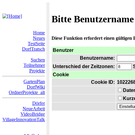
Bitte Benutzername
Home
Neues
Diese Funktion erfordert einen gültigen
TestSeite
DorfTratsch
Benutzer
Benutzername:
Suchen
Teilnehmer
Unterschied der Zeitzonen:
S
Projekte
Cookie
GartenPlan
Cookie ID:
102226
DorfWiki
Date
OrdnerProjekte_alt
Kurze
Dörfer
NeueArbeit
VideoBridge
VillageInnovationTalk