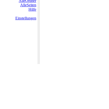
AlleOrdner
AlleSeiten
Hilfe
Einstellungen