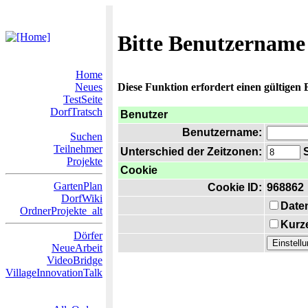
Bitte Benutzername
Home
Neues
Diese Funktion erfordert einen gültigen
TestSeite
DorfTratsch
Benutzer
Benutzername:
Suchen
Teilnehmer
Unterschied der Zeitzonen:
S
Projekte
Cookie
GartenPlan
Cookie ID:
968862
DorfWiki
Date
OrdnerProjekte_alt
Kurze
Dörfer
NeueArbeit
VideoBridge
VillageInnovationTalk