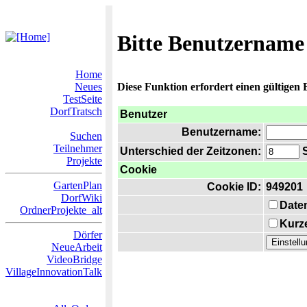
Bitte Benutzername
Home
Neues
Diese Funktion erfordert einen gültigen
TestSeite
DorfTratsch
Benutzer
Benutzername:
Suchen
Teilnehmer
Unterschied der Zeitzonen:
S
Projekte
Cookie
GartenPlan
Cookie ID:
949201
DorfWiki
Date
OrdnerProjekte_alt
Kurze
Dörfer
NeueArbeit
VideoBridge
VillageInnovationTalk