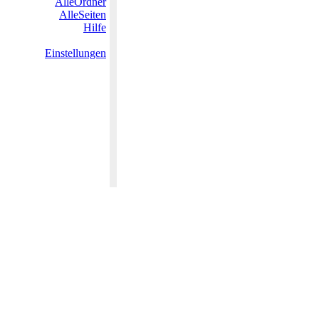
AlleOrdner
AlleSeiten
Hilfe
Einstellungen