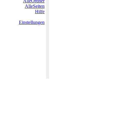
AlleOrdner
AlleSeiten
Hilfe
Einstellungen