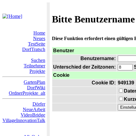
Bitte Benutzername
Home
Neues
Diese Funktion erfordert einen gültigen
TestSeite
DorfTratsch
Benutzer
Benutzername:
Suchen
Teilnehmer
Unterschied der Zeitzonen:
S
Projekte
Cookie
GartenPlan
Cookie ID:
949139
DorfWiki
Date
OrdnerProjekte_alt
Kurze
Dörfer
NeueArbeit
VideoBridge
VillageInnovationTalk