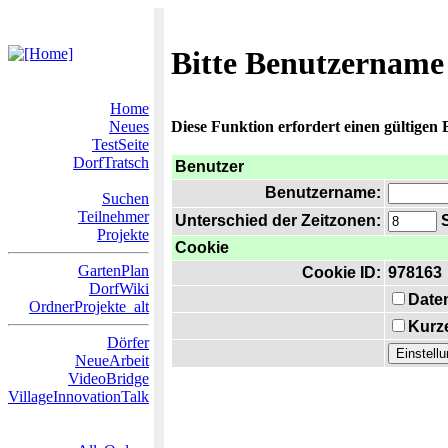
Bitte Benutzername
Home
Neues
Diese Funktion erfordert einen gültigen
TestSeite
DorfTratsch
Benutzer
Benutzername:
Suchen
Teilnehmer
Unterschied der Zeitzonen:
S
Projekte
Cookie
GartenPlan
Cookie ID:
978163
DorfWiki
Date
OrdnerProjekte_alt
Kurze
Dörfer
NeueArbeit
VideoBridge
VillageInnovationTalk