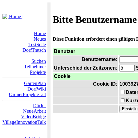
Bitte Benutzername
Home
Neues
Diese Funktion erfordert einen gültigen
TestSeite
DorfTratsch
Benutzer
Benutzername:
Suchen
Teilnehmer
Unterschied der Zeitzonen:
S
Projekte
Cookie
GartenPlan
Cookie ID:
100392
DorfWiki
Date
OrdnerProjekte_alt
Kurze
Dörfer
NeueArbeit
VideoBridge
VillageInnovationTalk