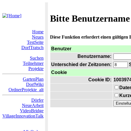
Bitte Benutzername
Home
Neues
Diese Funktion erfordert einen gültigen
TestSeite
DorfTratsch
Benutzer
Benutzername:
Suchen
Teilnehmer
Unterschied der Zeitzonen:
S
Projekte
Cookie
GartenPlan
Cookie ID:
100397
DorfWiki
Date
OrdnerProjekte_alt
Kurze
Dörfer
NeueArbeit
VideoBridge
VillageInnovationTalk