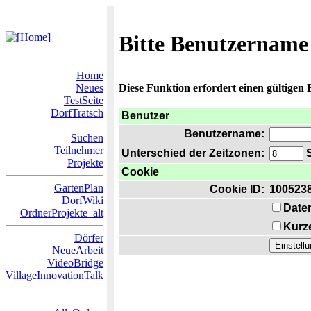
Bitte Benutzername
Home
Neues
Diese Funktion erfordert einen gültigen
TestSeite
DorfTratsch
Benutzer
Benutzername:
Suchen
Teilnehmer
Unterschied der Zeitzonen:
S
Projekte
Cookie
GartenPlan
Cookie ID:
100523
DorfWiki
Date
OrdnerProjekte_alt
Kurze
Dörfer
NeueArbeit
VideoBridge
VillageInnovationTalk