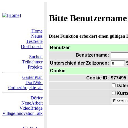
Bitte Benutzername
Home
Neues
Diese Funktion erfordert einen gültigen
TestSeite
DorfTratsch
Benutzer
Benutzername:
Suchen
Teilnehmer
Unterschied der Zeitzonen:
S
Projekte
Cookie
GartenPlan
Cookie ID:
977495
DorfWiki
Date
OrdnerProjekte_alt
Kurze
Dörfer
NeueArbeit
VideoBridge
VillageInnovationTalk