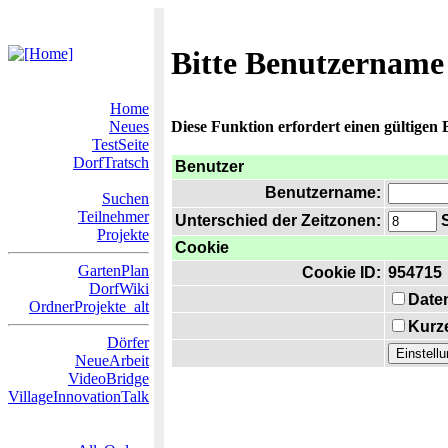
Bitte Benutzername
Home
Neues
Diese Funktion erfordert einen gültigen
TestSeite
DorfTratsch
Benutzer
Benutzername:
Suchen
Teilnehmer
Unterschied der Zeitzonen:
S
Projekte
Cookie
GartenPlan
Cookie ID:
954715
DorfWiki
Date
OrdnerProjekte_alt
Kurze
Dörfer
NeueArbeit
VideoBridge
VillageInnovationTalk