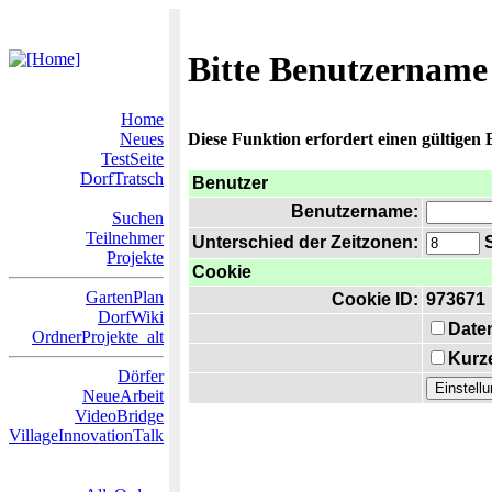
Bitte Benutzername
Home
Neues
Diese Funktion erfordert einen gültigen
TestSeite
DorfTratsch
Benutzer
Benutzername:
Suchen
Teilnehmer
Unterschied der Zeitzonen:
S
Projekte
Cookie
GartenPlan
Cookie ID:
973671
DorfWiki
Date
OrdnerProjekte_alt
Kurze
Dörfer
NeueArbeit
VideoBridge
VillageInnovationTalk