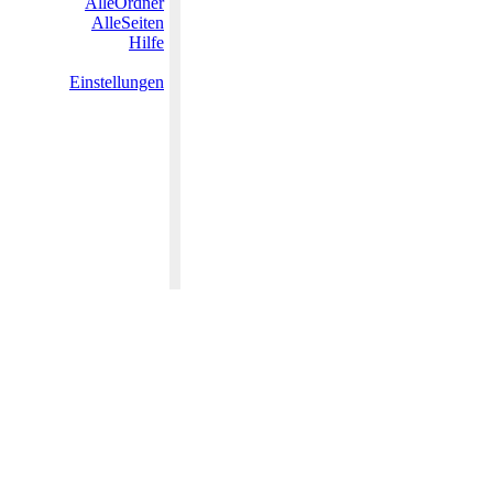
AlleOrdner
AlleSeiten
Hilfe
Einstellungen