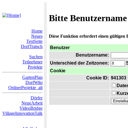
Bitte Benutzername
Home
Neues
Diese Funktion erfordert einen gültigen
TestSeite
DorfTratsch
Benutzer
Benutzername:
Suchen
Teilnehmer
Unterschied der Zeitzonen:
S
Projekte
Cookie
GartenPlan
Cookie ID:
941303
DorfWiki
Date
OrdnerProjekte_alt
Kurze
Dörfer
NeueArbeit
VideoBridge
VillageInnovationTalk