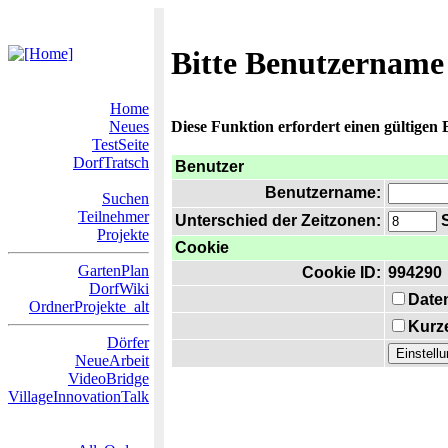
Bitte Benutzername
Home
Neues
Diese Funktion erfordert einen gültigen
TestSeite
DorfTratsch
Benutzer
Benutzername:
Suchen
Teilnehmer
Unterschied der Zeitzonen:
S
Projekte
Cookie
GartenPlan
Cookie ID:
994290
DorfWiki
Date
OrdnerProjekte_alt
Kurze
Dörfer
NeueArbeit
VideoBridge
VillageInnovationTalk