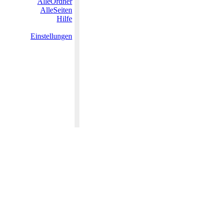
AlleOrdner
AlleSeiten
Hilfe
Einstellungen