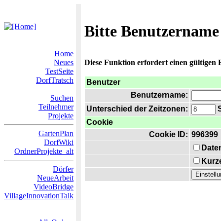
Bitte Benutzername
Home
Neues
Diese Funktion erfordert einen gültigen
TestSeite
DorfTratsch
Benutzer
Benutzername:
Suchen
Teilnehmer
Unterschied der Zeitzonen:
S
Projekte
Cookie
GartenPlan
Cookie ID:
996399
DorfWiki
Date
OrdnerProjekte_alt
Kurze
Dörfer
NeueArbeit
VideoBridge
VillageInnovationTalk