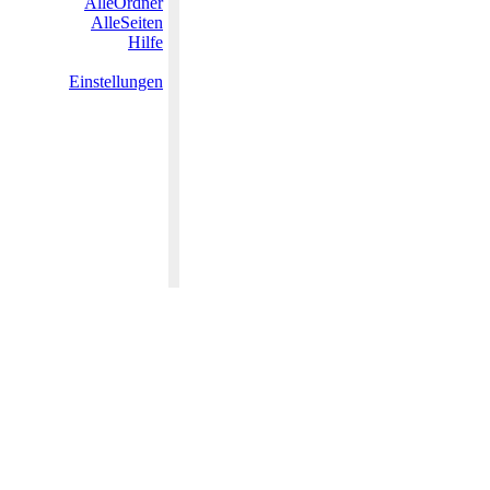
AlleOrdner
AlleSeiten
Hilfe
Einstellungen