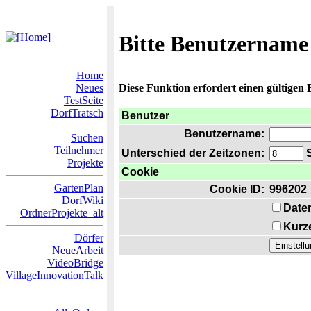
Bitte Benutzername
Home
Neues
Diese Funktion erfordert einen gültigen
TestSeite
DorfTratsch
Benutzer
Benutzername:
Suchen
Teilnehmer
Unterschied der Zeitzonen:
S
Projekte
Cookie
GartenPlan
Cookie ID:
996202
DorfWiki
Date
OrdnerProjekte_alt
Kurze
Dörfer
NeueArbeit
VideoBridge
VillageInnovationTalk