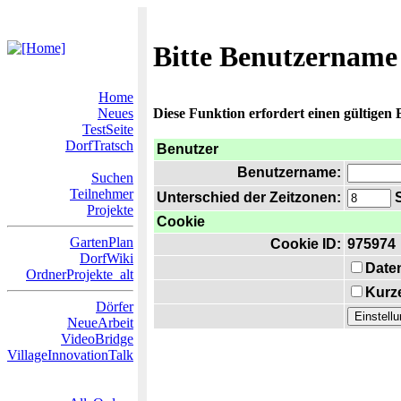
Bitte Benutzername
Home
Neues
Diese Funktion erfordert einen gültigen
TestSeite
DorfTratsch
Benutzer
Benutzername:
Suchen
Teilnehmer
Unterschied der Zeitzonen:
S
Projekte
Cookie
GartenPlan
Cookie ID:
975974
DorfWiki
Date
OrdnerProjekte_alt
Kurze
Dörfer
NeueArbeit
VideoBridge
VillageInnovationTalk