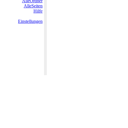
AlleOrdner
AlleSeiten
Hilfe
Einstellungen