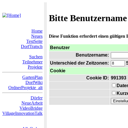
Bitte Benutzername
Home
Neues
Diese Funktion erfordert einen gültigen
TestSeite
DorfTratsch
Benutzer
Benutzername:
Suchen
Teilnehmer
Unterschied der Zeitzonen:
S
Projekte
Cookie
GartenPlan
Cookie ID:
991393
DorfWiki
Date
OrdnerProjekte_alt
Kurze
Dörfer
NeueArbeit
VideoBridge
VillageInnovationTalk