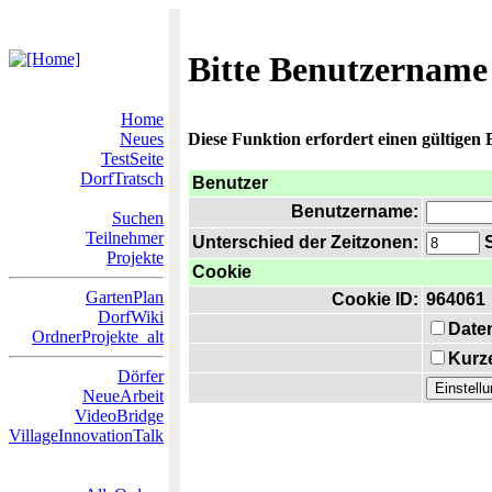
Bitte Benutzername
Home
Neues
Diese Funktion erfordert einen gültigen
TestSeite
DorfTratsch
Benutzer
Benutzername:
Suchen
Teilnehmer
Unterschied der Zeitzonen:
S
Projekte
Cookie
GartenPlan
Cookie ID:
964061
DorfWiki
Date
OrdnerProjekte_alt
Kurze
Dörfer
NeueArbeit
VideoBridge
VillageInnovationTalk