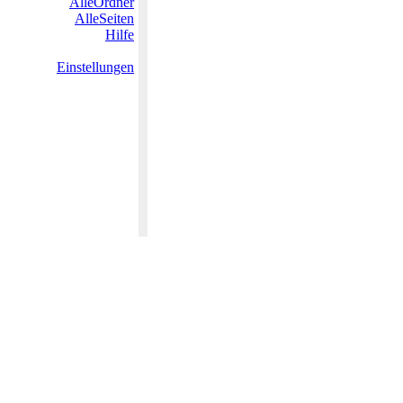
AlleOrdner
AlleSeiten
Hilfe
Einstellungen