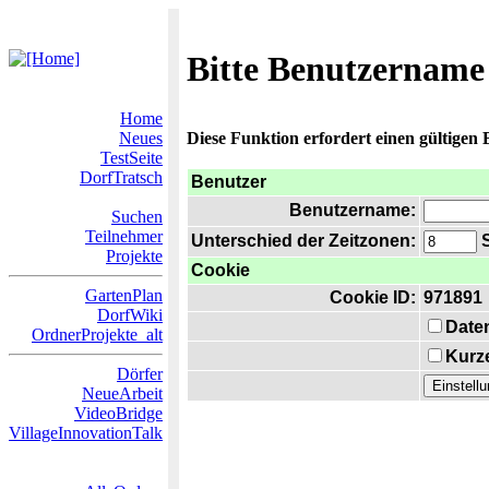
Bitte Benutzername
Home
Neues
Diese Funktion erfordert einen gültigen
TestSeite
DorfTratsch
Benutzer
Benutzername:
Suchen
Teilnehmer
Unterschied der Zeitzonen:
S
Projekte
Cookie
GartenPlan
Cookie ID:
971891
DorfWiki
Date
OrdnerProjekte_alt
Kurze
Dörfer
NeueArbeit
VideoBridge
VillageInnovationTalk