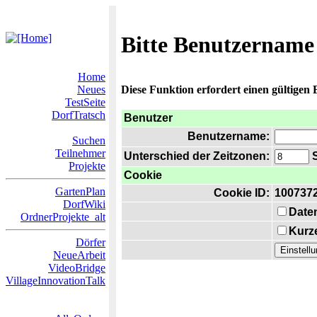
Bitte Benutzername
Home
Neues
Diese Funktion erfordert einen gültigen
TestSeite
DorfTratsch
Benutzer
Benutzername:
Suchen
Teilnehmer
Unterschied der Zeitzonen:
S
Projekte
Cookie
GartenPlan
Cookie ID:
100737
DorfWiki
Date
OrdnerProjekte_alt
Kurze
Dörfer
NeueArbeit
VideoBridge
VillageInnovationTalk