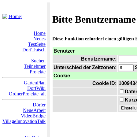
Bitte Benutzername
Home
Neues
Diese Funktion erfordert einen gültigen
TestSeite
DorfTratsch
Benutzer
Benutzername:
Suchen
Teilnehmer
Unterschied der Zeitzonen:
S
Projekte
Cookie
GartenPlan
Cookie ID:
100943
DorfWiki
Date
OrdnerProjekte_alt
Kurze
Dörfer
NeueArbeit
VideoBridge
VillageInnovationTalk