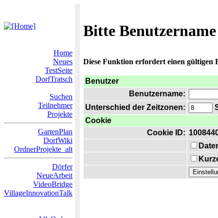
Bitte Benutzername
Home
Neues
Diese Funktion erfordert einen gültigen
TestSeite
DorfTratsch
Benutzer
Benutzername:
Suchen
Teilnehmer
Unterschied der Zeitzonen:
S
Projekte
Cookie
GartenPlan
Cookie ID:
100844
DorfWiki
Date
OrdnerProjekte_alt
Kurze
Dörfer
NeueArbeit
VideoBridge
VillageInnovationTalk