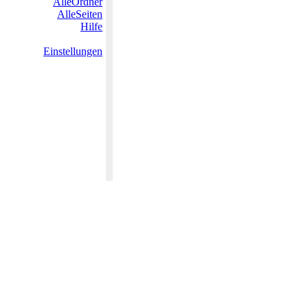
AlleOrdner
AlleSeiten
Hilfe
Einstellungen