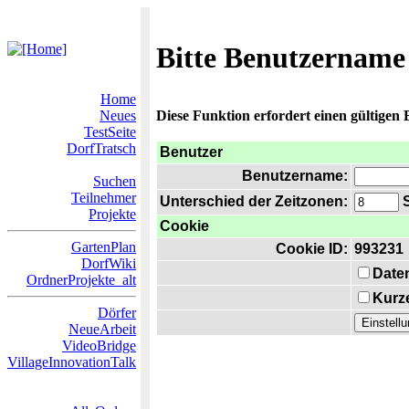
Bitte Benutzername
Home
Neues
Diese Funktion erfordert einen gültigen
TestSeite
DorfTratsch
Benutzer
Benutzername:
Suchen
Teilnehmer
Unterschied der Zeitzonen:
S
Projekte
Cookie
GartenPlan
Cookie ID:
993231
DorfWiki
Date
OrdnerProjekte_alt
Kurze
Dörfer
NeueArbeit
VideoBridge
VillageInnovationTalk