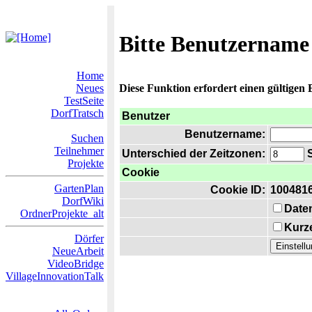
Bitte Benutzername
Home
Neues
Diese Funktion erfordert einen gültigen
TestSeite
DorfTratsch
Benutzer
Benutzername:
Suchen
Teilnehmer
Unterschied der Zeitzonen:
S
Projekte
Cookie
GartenPlan
Cookie ID:
100481
DorfWiki
Date
OrdnerProjekte_alt
Kurze
Dörfer
NeueArbeit
VideoBridge
VillageInnovationTalk