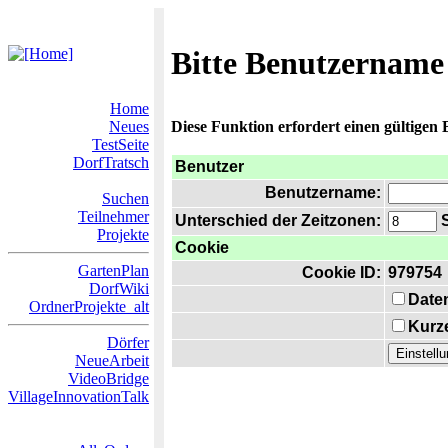
Bitte Benutzername
Home
Neues
Diese Funktion erfordert einen gültigen
TestSeite
DorfTratsch
Benutzer
Benutzername:
Suchen
Teilnehmer
Unterschied der Zeitzonen:
S
Projekte
Cookie
GartenPlan
Cookie ID:
979754
DorfWiki
Date
OrdnerProjekte_alt
Kurze
Dörfer
NeueArbeit
VideoBridge
VillageInnovationTalk