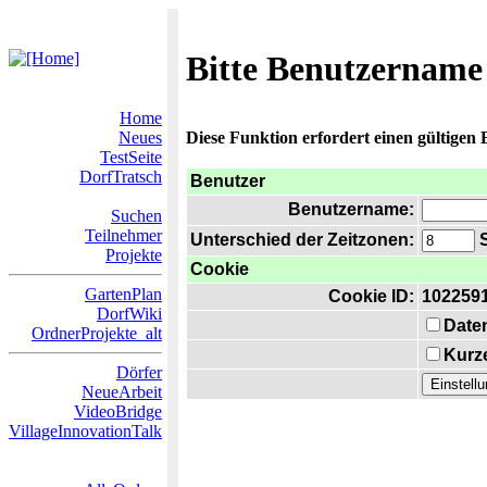
Bitte Benutzername
Home
Neues
Diese Funktion erfordert einen gültigen
TestSeite
DorfTratsch
Benutzer
Benutzername:
Suchen
Teilnehmer
Unterschied der Zeitzonen:
S
Projekte
Cookie
GartenPlan
Cookie ID:
102259
DorfWiki
Date
OrdnerProjekte_alt
Kurze
Dörfer
NeueArbeit
VideoBridge
VillageInnovationTalk