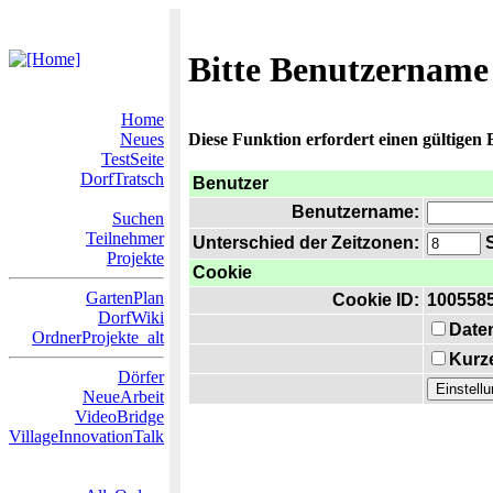
Bitte Benutzername
Home
Neues
Diese Funktion erfordert einen gültigen
TestSeite
DorfTratsch
Benutzer
Benutzername:
Suchen
Teilnehmer
Unterschied der Zeitzonen:
S
Projekte
Cookie
GartenPlan
Cookie ID:
100558
DorfWiki
Date
OrdnerProjekte_alt
Kurze
Dörfer
NeueArbeit
VideoBridge
VillageInnovationTalk