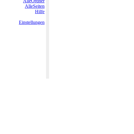
AlleOrdner
AlleSeiten
Hilfe
Einstellungen