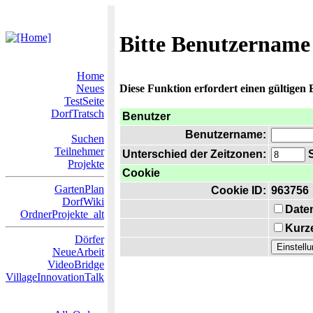
Bitte Benutzername
Home
Neues
Diese Funktion erfordert einen gültigen
TestSeite
DorfTratsch
Benutzer
Benutzername:
Suchen
Teilnehmer
Unterschied der Zeitzonen:
S
Projekte
Cookie
GartenPlan
Cookie ID:
963756
DorfWiki
Date
OrdnerProjekte_alt
Kurze
Dörfer
NeueArbeit
VideoBridge
VillageInnovationTalk