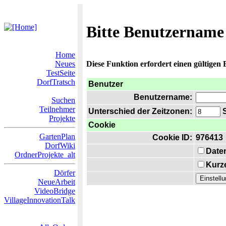
Bitte Benutzername
Home
Neues
Diese Funktion erfordert einen gültigen
TestSeite
DorfTratsch
Benutzer
Benutzername:
Suchen
Teilnehmer
Unterschied der Zeitzonen:
S
Projekte
Cookie
GartenPlan
Cookie ID:
976413
DorfWiki
Date
OrdnerProjekte_alt
Kurze
Dörfer
NeueArbeit
VideoBridge
VillageInnovationTalk