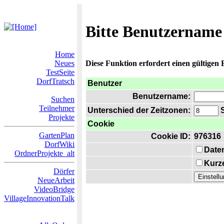
Bitte Benutzername
Home
Neues
Diese Funktion erfordert einen gültigen
TestSeite
DorfTratsch
Benutzer
Benutzername:
Suchen
Teilnehmer
Unterschied der Zeitzonen:
S
Projekte
Cookie
GartenPlan
Cookie ID:
976316
DorfWiki
Date
OrdnerProjekte_alt
Kurze
Dörfer
NeueArbeit
VideoBridge
VillageInnovationTalk