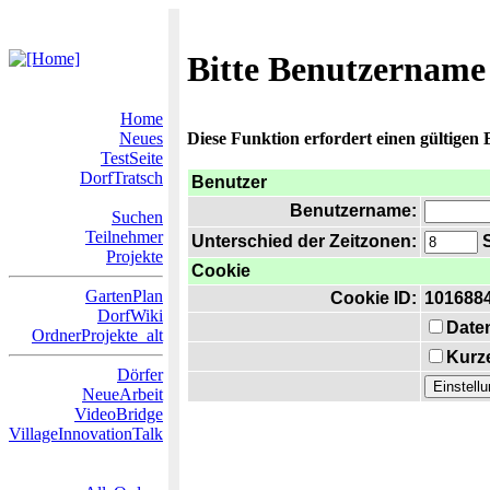
Bitte Benutzername
Home
Neues
Diese Funktion erfordert einen gültigen
TestSeite
DorfTratsch
Benutzer
Benutzername:
Suchen
Teilnehmer
Unterschied der Zeitzonen:
S
Projekte
Cookie
GartenPlan
Cookie ID:
101688
DorfWiki
Date
OrdnerProjekte_alt
Kurze
Dörfer
NeueArbeit
VideoBridge
VillageInnovationTalk