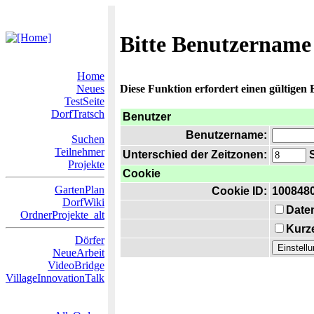
Bitte Benutzername
Home
Neues
Diese Funktion erfordert einen gültigen
TestSeite
DorfTratsch
Benutzer
Benutzername:
Suchen
Teilnehmer
Unterschied der Zeitzonen:
S
Projekte
Cookie
GartenPlan
Cookie ID:
100848
DorfWiki
Date
OrdnerProjekte_alt
Kurze
Dörfer
NeueArbeit
VideoBridge
VillageInnovationTalk