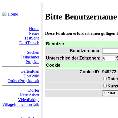
Bitte Benutzername
Home
Neues
Diese Funktion erfordert einen gültigen
TestSeite
DorfTratsch
Benutzer
Benutzername:
Suchen
Teilnehmer
Unterschied der Zeitzonen:
S
Projekte
Cookie
GartenPlan
Cookie ID:
949273
DorfWiki
Date
OrdnerProjekte_alt
Kurze
Dörfer
NeueArbeit
VideoBridge
VillageInnovationTalk