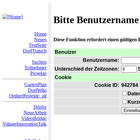
Bitte Benutzername
Home
Neues
Diese Funktion erfordert einen gültigen
TestSeite
DorfTratsch
Benutzer
Benutzername:
Suchen
Teilnehmer
Unterschied der Zeitzonen:
S
Projekte
Cookie
GartenPlan
Cookie ID:
942784
DorfWiki
Date
OrdnerProjekte_alt
Kurze
Dörfer
NeueArbeit
VideoBridge
VillageInnovationTalk