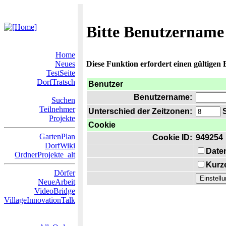
Bitte Benutzername
Home
Neues
Diese Funktion erfordert einen gültigen
TestSeite
DorfTratsch
Benutzer
Benutzername:
Suchen
Teilnehmer
Unterschied der Zeitzonen:
S
Projekte
Cookie
GartenPlan
Cookie ID:
949254
DorfWiki
Date
OrdnerProjekte_alt
Kurze
Dörfer
NeueArbeit
VideoBridge
VillageInnovationTalk