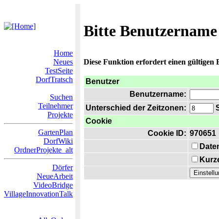
Bitte Benutzername
Home
Neues
Diese Funktion erfordert einen gültigen
TestSeite
DorfTratsch
Benutzer
Benutzername:
Suchen
Teilnehmer
Unterschied der Zeitzonen:
S
Projekte
Cookie
GartenPlan
Cookie ID:
970651
DorfWiki
Date
OrdnerProjekte_alt
Kurze
Dörfer
NeueArbeit
VideoBridge
VillageInnovationTalk