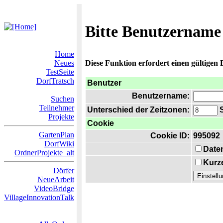
Bitte Benutzername
Home
Neues
Diese Funktion erfordert einen gültigen
TestSeite
DorfTratsch
Benutzer
Benutzername:
Suchen
Teilnehmer
Unterschied der Zeitzonen:
S
Projekte
Cookie
GartenPlan
Cookie ID:
995092
DorfWiki
Date
OrdnerProjekte_alt
Kurze
Dörfer
NeueArbeit
VideoBridge
VillageInnovationTalk