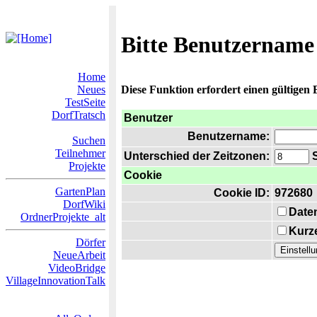
Bitte Benutzername
Home
Neues
Diese Funktion erfordert einen gültigen
TestSeite
DorfTratsch
Benutzer
Benutzername:
Suchen
Teilnehmer
Unterschied der Zeitzonen:
S
Projekte
Cookie
GartenPlan
Cookie ID:
972680
DorfWiki
Date
OrdnerProjekte_alt
Kurze
Dörfer
NeueArbeit
VideoBridge
VillageInnovationTalk