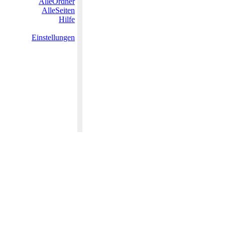
AlleOrdner
AlleSeiten
Hilfe
Einstellungen