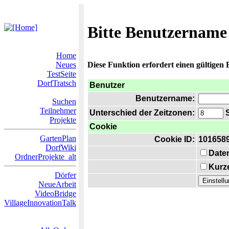
Bitte Benutzername
Home
Neues
Diese Funktion erfordert einen gültigen
TestSeite
DorfTratsch
Benutzer
Benutzername:
Suchen
Teilnehmer
Unterschied der Zeitzonen:
S
Projekte
Cookie
GartenPlan
Cookie ID:
101658
DorfWiki
Date
OrdnerProjekte_alt
Kurze
Dörfer
NeueArbeit
VideoBridge
VillageInnovationTalk