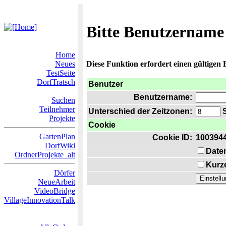
Bitte Benutzername
Home
Neues
Diese Funktion erfordert einen gültigen
TestSeite
DorfTratsch
Benutzer
Benutzername:
Suchen
Teilnehmer
Unterschied der Zeitzonen:
S
Projekte
Cookie
GartenPlan
Cookie ID:
100394
DorfWiki
Date
OrdnerProjekte_alt
Kurze
Dörfer
NeueArbeit
VideoBridge
VillageInnovationTalk