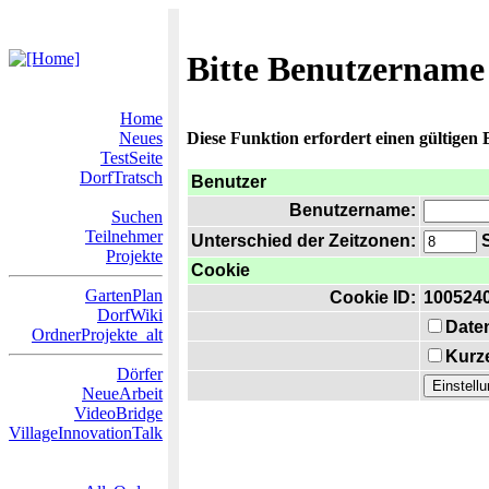
Bitte Benutzername
Home
Neues
Diese Funktion erfordert einen gültigen
TestSeite
DorfTratsch
Benutzer
Benutzername:
Suchen
Teilnehmer
Unterschied der Zeitzonen:
S
Projekte
Cookie
GartenPlan
Cookie ID:
100524
DorfWiki
Date
OrdnerProjekte_alt
Kurze
Dörfer
NeueArbeit
VideoBridge
VillageInnovationTalk