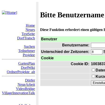
Bitte Benutzername
Home
Neues
Diese Funktion erfordert einen gültigen
TestSeite
DorfTratsch
Benutzer
Benutzername:
Suchen
Teilnehmer
Unterschied der Zeitzonen:
S
Projekte
Cookie
GartenPlan
Cookie ID:
100383
DorfWiki
Date
OrdnerProjekte_alt
Kurze
Dörfer
NeueArbeit
VideoBridge
VillageInnovationTalk