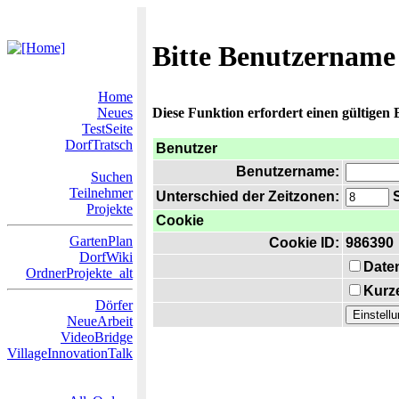
Bitte Benutzername
Home
Neues
Diese Funktion erfordert einen gültigen
TestSeite
DorfTratsch
Benutzer
Benutzername:
Suchen
Teilnehmer
Unterschied der Zeitzonen:
S
Projekte
Cookie
GartenPlan
Cookie ID:
986390
DorfWiki
Date
OrdnerProjekte_alt
Kurze
Dörfer
NeueArbeit
VideoBridge
VillageInnovationTalk