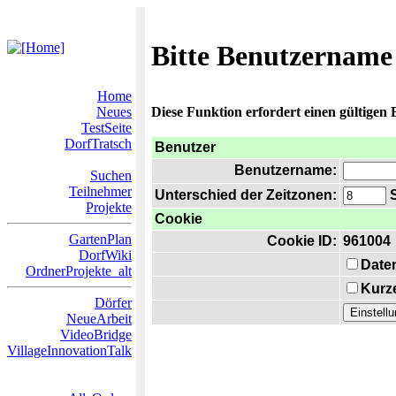
Bitte Benutzername
Home
Neues
Diese Funktion erfordert einen gültigen
TestSeite
DorfTratsch
Benutzer
Benutzername:
Suchen
Teilnehmer
Unterschied der Zeitzonen:
S
Projekte
Cookie
GartenPlan
Cookie ID:
961004
DorfWiki
Date
OrdnerProjekte_alt
Kurze
Dörfer
NeueArbeit
VideoBridge
VillageInnovationTalk