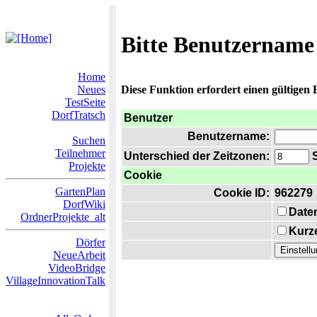
Bitte Benutzername
Home
Neues
Diese Funktion erfordert einen gültigen
TestSeite
DorfTratsch
Benutzer
Benutzername:
Suchen
Teilnehmer
Unterschied der Zeitzonen:
S
Projekte
Cookie
GartenPlan
Cookie ID:
962279
DorfWiki
Date
OrdnerProjekte_alt
Kurze
Dörfer
NeueArbeit
VideoBridge
VillageInnovationTalk