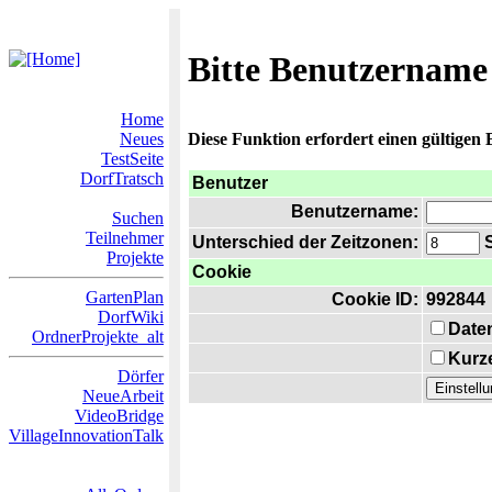
Bitte Benutzername
Home
Neues
Diese Funktion erfordert einen gültigen
TestSeite
DorfTratsch
Benutzer
Benutzername:
Suchen
Teilnehmer
Unterschied der Zeitzonen:
S
Projekte
Cookie
GartenPlan
Cookie ID:
992844
DorfWiki
Date
OrdnerProjekte_alt
Kurze
Dörfer
NeueArbeit
VideoBridge
VillageInnovationTalk