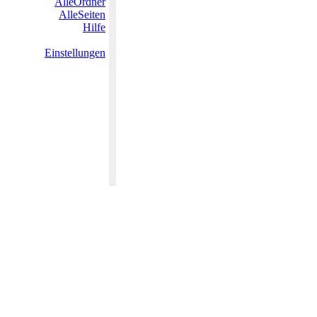
AlleOrdner
AlleSeiten
Hilfe
Einstellungen