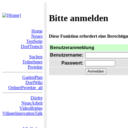
Bitte anmelden
Home
Neues
Diese Funktion erfordert eine Berechtigu
TestSeite
DorfTratsch
Benutzeranmeldung
Benutzername:
Suchen
Teilnehmer
Passwort:
Projekte
GartenPlan
DorfWiki
OrdnerProjekte_alt
Dörfer
NeueArbeit
VideoBridge
VillageInnovationTalk