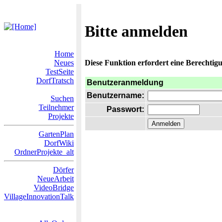
Bitte anmelden
Home
Neues
Diese Funktion erfordert eine Berechtigu
TestSeite
DorfTratsch
Benutzeranmeldung
Benutzername:
Suchen
Teilnehmer
Passwort:
Projekte
GartenPlan
DorfWiki
OrdnerProjekte_alt
Dörfer
NeueArbeit
VideoBridge
VillageInnovationTalk