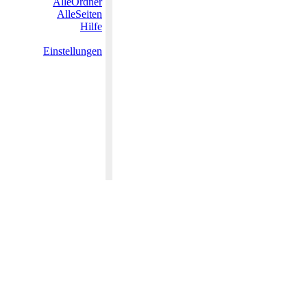
AlleOrdner
AlleSeiten
Hilfe
Einstellungen