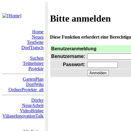
Bitte anmelden
Home
Neues
Diese Funktion erfordert eine Berechtigu
TestSeite
DorfTratsch
Benutzeranmeldung
Benutzername:
Suchen
Teilnehmer
Passwort:
Projekte
GartenPlan
DorfWiki
OrdnerProjekte_alt
Dörfer
NeueArbeit
VideoBridge
VillageInnovationTalk